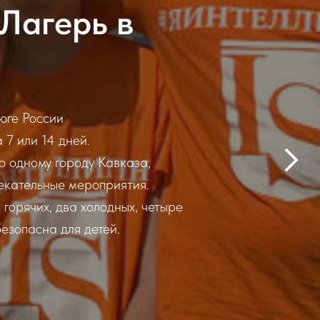
Лагерь в
 юге России
 7 или 14 дней.
о одному городу Кавказа,
екательные мероприятия.
горячих, два холодных, четыре
езопасна для детей.