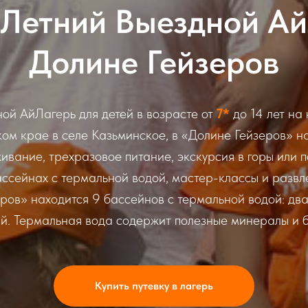
 Летний Выездной Ай
Долине Гейзеров
ной АйЛагерь для детей в возрасте от
7*
до 14 лет на
ом крае в селе Казьминское, в «Долине Гейзеров» на
ивание, трехразовое питание, экскурсия в горы или п
ассейнах с термальной водой, мастер-классы и развл
ов» находится 9 бассейнов с термальной водой: два 
ый. Термальная вода содержит полезные минералы и б
Купить путевку в лагерь