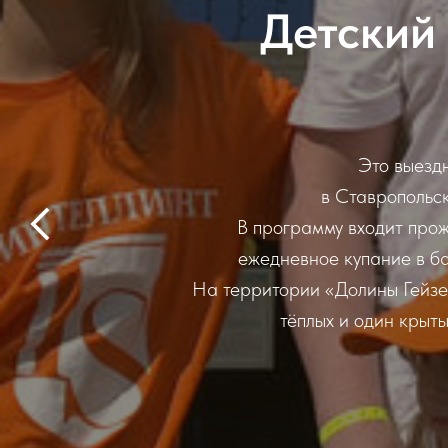
Детский
Это выезд
в Ставропольск
В программу входит прож
ежедневное купание в б
На территории «Долины Гейзер
тёплых и один крыт