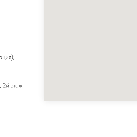
ация);
 2й этаж,